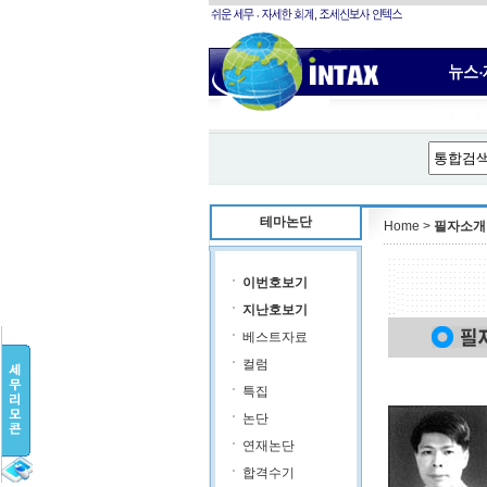
테마논단
Home >
필자소개
이번호보기
지난호보기
베스트자료
컬럼
특집
논단
연재논단
합격수기