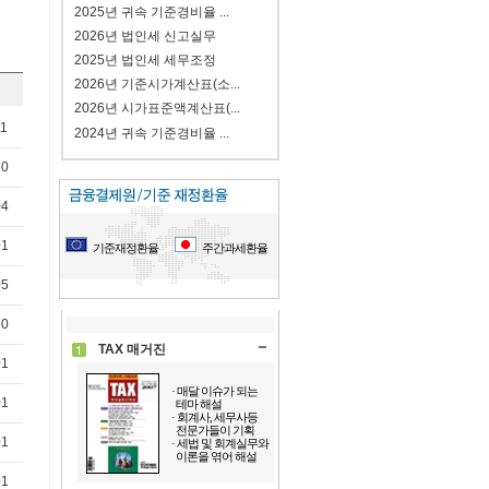
2025년 귀속 기준경비율 ...
2026년 법인세 신고실무
2025년 법인세 세무조정
2026년 기준시가계산표(소...
2026년 시가표준액계산표(...
11
2024년 귀속 기준경비율 ...
10
04
01
기준재정환율
주간과세환율
05
10
TAX 매거진
01
· 매달 이슈가 되는
01
테마 해설
· 회계사, 세무사등
전문가들이 기획
01
· 세법 및 회계실무와
이론을 엮어 해설
01