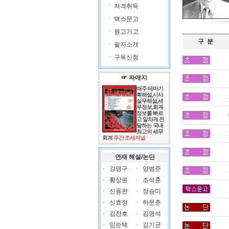
자격취득
택스문고
원고기고
구 분
필자소개
구독신청
☞ 자매지
매주 테마기
획해설,시사
실무해설,세
무정보,회계
정보를 빠르
고 알차게 전
달하는 국내
최고의 세무
회계
주간 조세저널
연재 해설/논단
강영구
양범준
황상원
조석훈
신용완
정승미
신효정
하문춘
김찬호
김명석
임순택
김기균