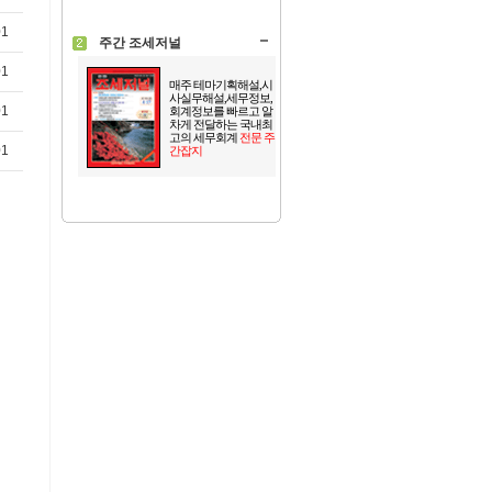
01
주간 조세저널
01
매주 테마기획해설,시
사실무해설,세무정보,
01
회계정보를 빠르고 알
차게 전달하는 국내최
고의 세무회계
전문 주
01
간잡지